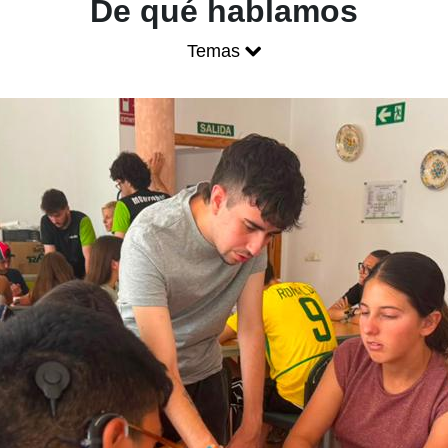
Blog ONCE - P
De qué hablamos
Temas
Mostrar menú