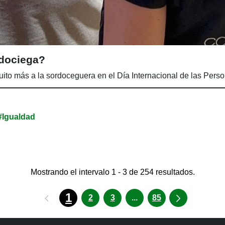
dociega?
uito más a la sordoceguera en el Día Internacional de las Per
#Igualdad
Mostrando el intervalo 1 - 3 de 254 resultados.
1
Páginas intermedias U
2
3
...
85