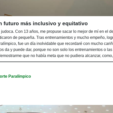
futuro más inclusivo y equitativo
judoca. Con 13 años, me propuse sacar lo mejor de mí en el de
icaron de pequeña. Tras entrenamientos y mucho empeño, logr
ímpico, fue un día inolvidable que recordaré con mucho cari
nos da y puede dar, porque no son solo los entrenamientos o las
demostrarme que no había meta que no pudiera alcanzar, como,
ero mostrar que si nos lo proponemos, podremos conseguirlo.
rte Paralímpico