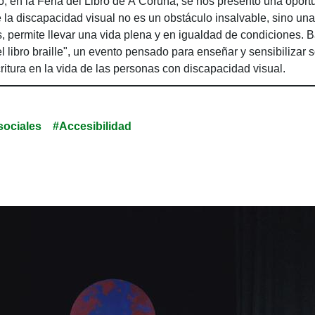
, en la Feria del Libro de A Coruña, se nos presentó una oport
la discapacidad visual no es un obstáculo insalvable, sino una
permite llevar una vida plena y en igualdad de condiciones. Ba
 libro braille", un evento pensado para enseñar y sensibilizar 
ritura en la vida de las personas con discapacidad visual.
sociales
#Accesibilidad