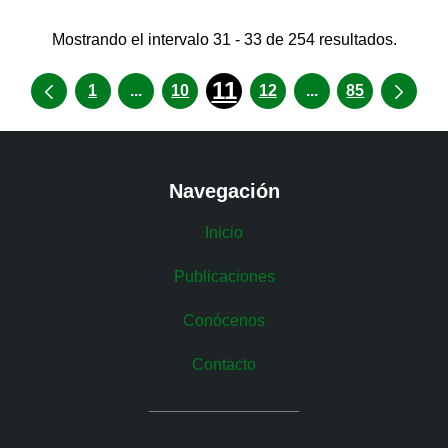
Mostrando el intervalo 31 - 33 de 254 resultados.
11
Páginas intermedias Use TAB para desp
Páginas intermed
1
...
10
12
...
85
Navegación
Inicio
Publicaciones
Conócenos
Contacto