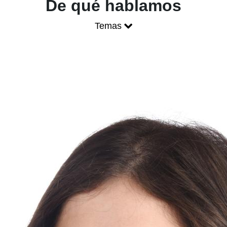
Blog ONCE - P
De qué hablamos
Temas
Mostrar menú