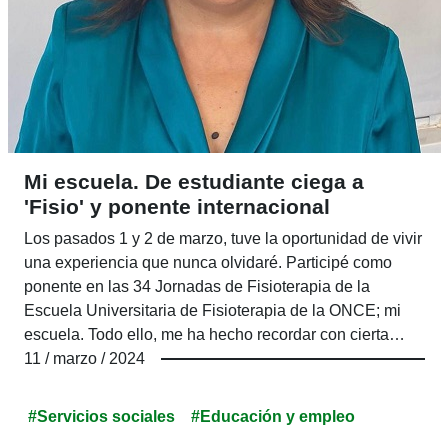
Mi escuela. De estudiante ciega a
'Fisio' y ponente internacional
Los pasados 1 y 2 de marzo, tuve la oportunidad de vivir
una experiencia que nunca olvidaré. Participé como
ponente en las 34 Jornadas de Fisioterapia de la
Escuela Universitaria de Fisioterapia de la ONCE; mi
escuela. Todo ello, me ha hecho recordar con cierta
nostalgia mi paso por allí como estudiante. Han pasado
11 / marzo / 2024
ya 34 años, casualmente los mismos que hace que
comenzaron a celebrarse las jornadas.
#Servicios sociales
#Educación y empleo