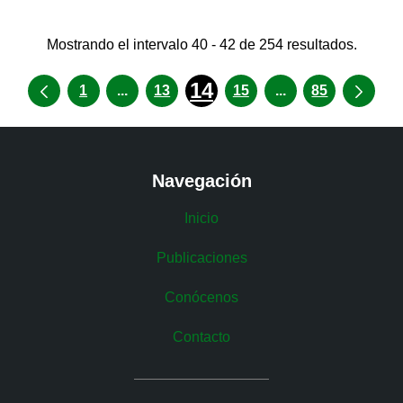
Mostrando el intervalo 40 - 42 de 254 resultados.
14
Páginas intermedias Use TAB para desp
Páginas intermed
1
...
13
15
...
85
Navegación
Inicio
Publicaciones
Conócenos
Contacto