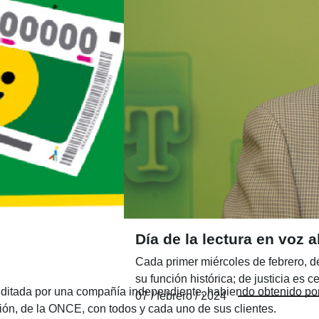
Día de la lectura en voz a
Cada primer miércoles de febrero, de
su función histórica; de justicia es ce
tada por una compañía independiente, habiendo obtenido por 
07 / febrero / 2024
ón, de la ONCE, con todos y cada uno de sus clientes.