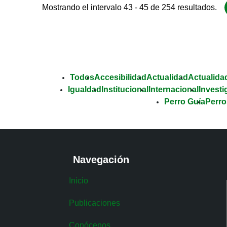
Mostrando el intervalo 43 - 45 de 254 resultados.
Todos
Accesibilidad
Actualidad
Actualidad
Igualdad
Institucional
Internacional
Investi
Perro Guía
Perro
Navegación
Inicio
Publicaciones
Conócenos