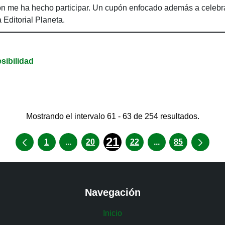
ión me ha hecho participar. Un cupón enfocado además a celebra
 Editorial Planeta.
sibilidad
Mostrando el intervalo 61 - 63 de 254 resultados.
21
Páginas intermedias Use TAB para desp
Páginas intermed
1
...
20
22
...
85
Navegación
Inicio