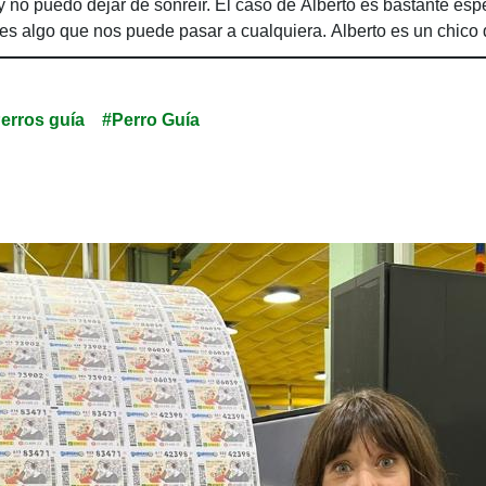
y no puedo dejar de sonreír. El caso de Alberto es bastante espe
, es algo que nos puede pasar a cualquiera. Alberto es un chico
 parte de los brazos y la vista. Pronto empezó a recibir atenció
s, quería tener una mayor autonomía, y ese fue el motivo que l
erros guía
#Perro Guía