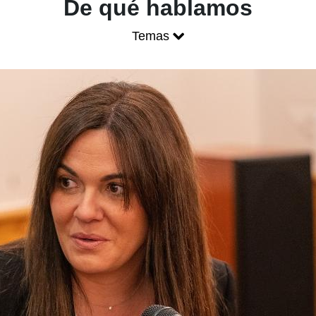
Blog ONCE - P
De qué hablamos
Temas
Mostrar menú