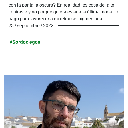
con la pantalla oscura? En realidad, es cosa del alto
contraste y no porque quiera estar a la última moda. Lo
hago para favorecer a mi retinosis pigmentaria -
consecuencia del Síndrome de Usher-, una
23 / septiembre / 2022
enfermedad que provoca la perdida grave de la
audición y de la visión. Somos muchos quienes
#Sordociegos
tenemos esta enfermedad rara, que nos provoca ser
personas sordociegas en diferentes grados: algunos
nacen sordos (como yo) y otros nacen ciegos; luego, a
lo largo de nuestra vida, acumulamos pérdidas de
ambos sentidos y adquirimos la sordoceguera.