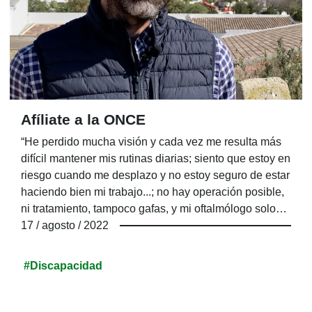
Afíliate a la ONCE
“He perdido mucha visión y cada vez me resulta más
difícil mantener mis rutinas diarias; siento que estoy en
riesgo cuando me desplazo y no estoy seguro de estar
haciendo bien mi trabajo...; no hay operación posible,
ni tratamiento, tampoco gafas, y mi oftalmólogo solo
me sugiere que vaya a la ONCE; ¿La ONCE? Si yo
17 / agosto / 2022
aún puedo ver... Es cierto que menos que hace
algunos meses, pero no soy ciego; he llegado a
#Discapacidad
pensar que muchas cosas me pasan porque estoy
distraído y no me fijo bien en lo que me rodea; me
preocupa lo que está sucediendo y no sé cómo va a