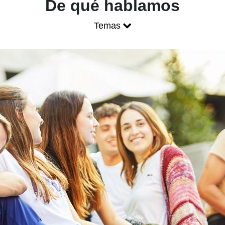
Blog ONCE - P
De qué hablamos
Temas
Mostrar menú