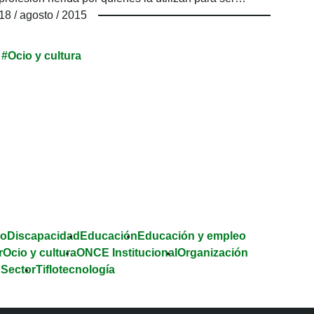
cómplices del poder y satisfacer sus dudosas
18 / agosto / 2015
aspiraciones personales.
#Ocio y cultura
e.
co
Discapacidad
Educación
Educación y empleo
r
Ocio y cultura
ONCE Institucional
Organización
 Sector
Tiflotecnología