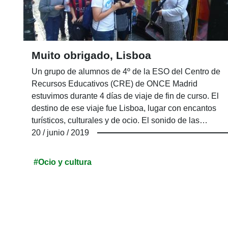
Muito obrigado, Lisboa
Un grupo de alumnos de 4º de la ESO del Centro de
Recursos Educativos (CRE) de ONCE Madrid
estuvimos durante 4 días de viaje de fin de curso. El
destino de ese viaje fue Lisboa, lugar con encantos
turísticos, culturales y de ocio. El sonido de las
conteras de nuestros bastones por el empedrado luso
20 / junio / 2019
hacia que nuestros paseos no pasaran
desapercibidos.
#Ocio y cultura