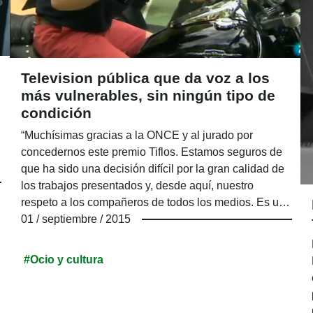
Television pública que da voz a los
más vulnerables, sin ningún tipo de
condición
“Muchísimas gracias a la ONCE y al jurado por
concedernos este premio Tiflos. Estamos seguros de
que ha sido una decisión difícil por la gran calidad de
los trabajos presentados y, desde aquí, nuestro
respeto a los compañeros de todos los medios. Es un
honor para el programa Crónicas de RTVE recibir este
01 / septiembre / 2015
premio porque reconoce la necesidad de dar voz a los
más vulnerables y, por tanto, minoritarios. Con este
#Ocio y cultura
premio se valora la propia esencia de TVE, que es dar
voz a todos, sin ningún tipo de condición.