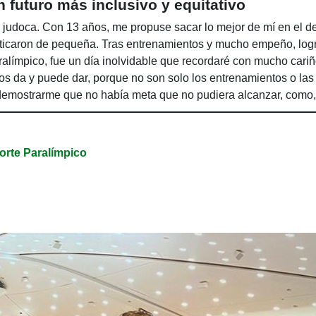
futuro más inclusivo y equitativo
judoca. Con 13 años, me propuse sacar lo mejor de mí en el de
icaron de pequeña. Tras entrenamientos y mucho empeño, logr
ímpico, fue un día inolvidable que recordaré con mucho cari
nos da y puede dar, porque no son solo los entrenamientos o las
demostrarme que no había meta que no pudiera alcanzar, como,
ero mostrar que si nos lo proponemos, podremos conseguirlo.
rte Paralímpico