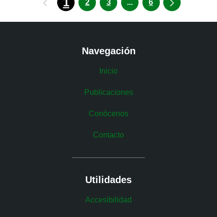
1
Páginas intermedias U
2
3
...
6
Navegación
Inicio
Publicaciones
Conócenos
Contacto
Utilidades
Accesibilidad