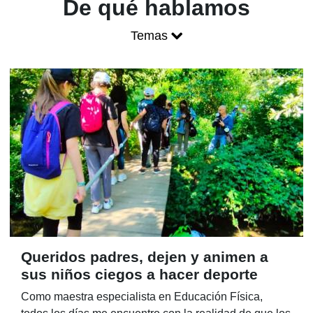
Blog ONCE - P
De qué hablamos
Temas
Mostrar menú
Queridos padres, dejen y animen a
sus niños ciegos a hacer deporte
Como maestra especialista en Educación Física,