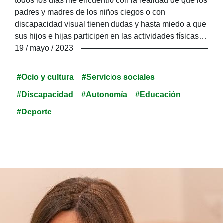
todos los días me encuentro con la realidad de que los
padres y madres de los niños ciegos o con
discapacidad visual tienen dudas y hasta miedo a que
sus hijos e hijas participen en las actividades físicas
que proponemos. Es normal que les asalten todas
19 / mayo / 2023
esas inseguridades y, muchas veces, sean ellos -los
padres- quienes más impedimentos pongan, aunque
#Ocio y cultura
#Servicios sociales
sus hijos estén normalmente ansiosos de hacer cosas
#Discapacidad
#Autonomía
#Educación
nuevas y probarse a sí mismos.
#Deporte