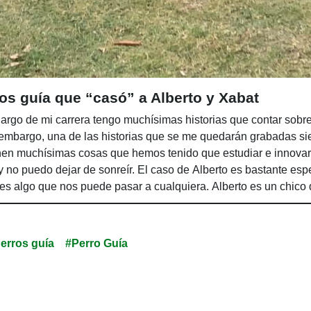
rros guía que “casó” a Alberto y Xabat
 largo de mi carrera tengo muchísimas historias que contar sobr
in embargo, una de las historias que se me quedarán grabadas s
n muchísimas cosas que hemos tenido que estudiar e innovar,
y no puedo dejar de sonreír. El caso de Alberto es bastante espe
, es algo que nos puede pasar a cualquiera. Alberto es un chico
 parte de los brazos y la vista. Pronto empezó a recibir atenció
s, quería tener una mayor autonomía, y ese fue el motivo que l
erros guía
#Perro Guía