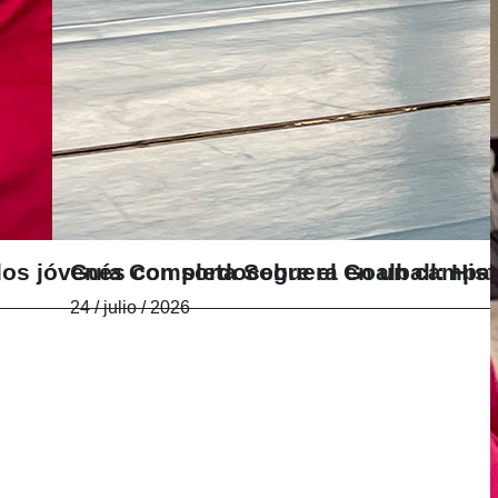
e dos jóvenes con sordoceguera en un camp
Guía Completa Sobre el Goalball: Hist
24 / julio / 2026