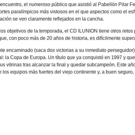
 encuentro, el numeroso público que asistió al Pabellón Pilar
ortes paralímpicos más vistosos en el que aspectos como el esfue
ración se ven claramente reflejados en la cancha.
 los objetivos de la temporada, el CD ILUNION tiene otros retos 
e, con poco más de 20 años de historia, es difícilmente super
ante encaminado (saca dos victorias a su inmediato perseguidor)
al: la Copa de Europa. Un título que ya conquistó en 1997 y qu
 sus vitrinas tras alcanzar la final y quedar subcampeón. Este a
 los equipos más fuertes del viejo continente y, a buen segur