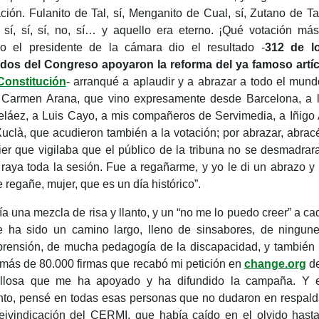
ación. Fulanito de Tal, sí, Menganito de Cual, sí, Zutano de Ta
, sí, sí, sí, no, sí… y aquello era eterno. ¡Qué votación más
o el presidente de la cámara dio el resultado -
312 de l
ados del Congreso apoyaron la reforma del ya famoso artí
Constitución
- arranqué a aplaudir y a abrazar a todo el mund
Carmen Arana, que vino expresamente desde Barcelona, a l
láez, a Luis Cayo, a mis compañeros de Servimedia, a Iñigo A
Xuclà, que acudieron también a la votación; por abrazar, abrac
jier que vigilaba que el público de la tribuna no se desmadrar
 raya toda la sesión. Fue a regañarme, y yo le di un abrazo y l
 regañe, mujer, que es un día histórico
”.
a una mezcla de risa y llanto, y un “
no me lo puedo creer
” a ca
 ha sido un camino largo, lleno de sinsabores, de ningun
rensión, de mucha pedagogía de la discapacidad, y también 
 más de 80.000 firmas que recabó mi petición en
change.org
de
illosa que me ha apoyado y ha difundido la campaña. Y 
o, pensé en todas esas personas que no dudaron en respald
reivindicación del CERMI, que había caído en el olvido hast