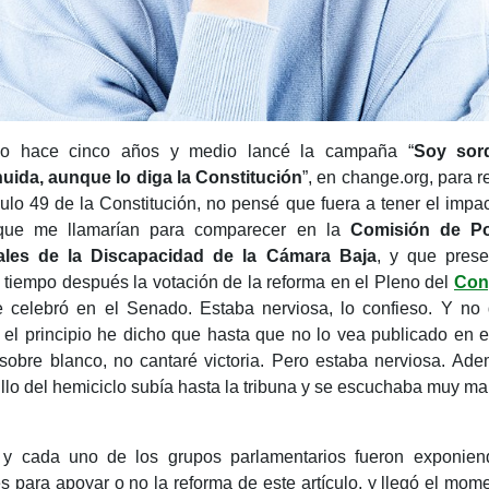
o hace cinco años y medio lancé la campaña “
Soy sor
uida, aunque lo diga la Constitución
”, en change.org, para r
ículo 49 de la Constitución, no pensé que fuera a tener el impa
 que me llamarían para comparecer en la
Comisión de Pol
rales de la Discapacidad de la Cámara Baja
, y que prese
tiempo después la votación de la reforma en el Pleno del
Con
 celebró en el Senado. Estaba nerviosa, lo confieso. Y no 
el principio he dicho que hasta que no lo vea publicado en 
sobre blanco, no cantaré victoria. Pero estaba nerviosa. Ade
lo del hemiciclo subía hasta la tribuna y se escuchaba muy mal
 y cada uno de los grupos parlamentarios fueron exponien
s para apoyar o no la reforma de este artículo, y llegó el mom