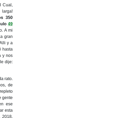
l Cual,
 larga!
os 350
culo
49
o. A mi
a gran
lli y a
é hasta
a y nos
e dije:
da rato.
eos, de
repleto
 gente
en ese
ar esta
a 2018.