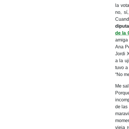
la vot
no, sí
Cuand
diput
de la 
amiga 
Ana Pe
Jordi 
a la u
tuvo a
“
No me
Me salí
Porque
incomp
de las
marav
moment
vieja 