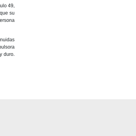
ulo 49,
 que su
persona
nuidas
pulsora
y duro.