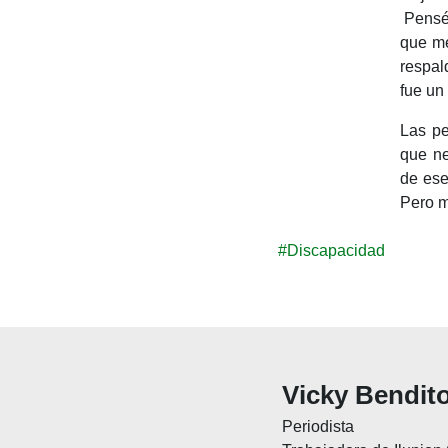
Pensé
que me
respal
fue un 
Las pe
que ne
de ese
Pero m
#Discapacidad
Vicky Bendit
Periodista