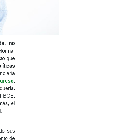
da, no
eformar
cto que
íticas
nciaría
greso
,
quería.
el BOE,
más, el
.
do sus
ento de