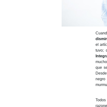
Cuand
dismin
el art
tuvo;
Integ
mucho 
que se
Desde 
negro 
murmul
Todos
razone