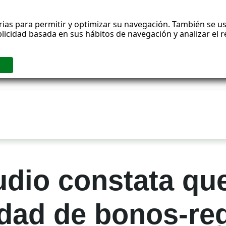
rias para permitir y optimizar su navegación. También se us
blicidad basada en sus hábitos de navegación y analizar el
udio constata que
idad de bonos-re