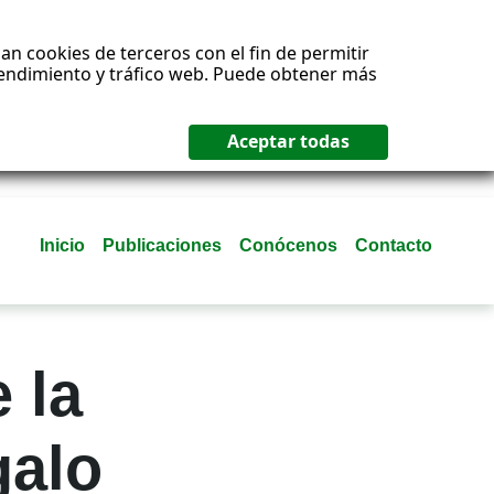
an cookies de terceros con el fin de permitir
 rendimiento y tráfico web. Puede obtener más
Inicio
Publicaciones
Conócenos
Contacto
 la
galo