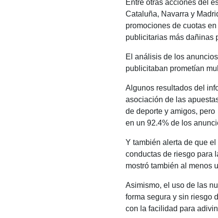
Entre otras acciones del es
Cataluña, Navarra y Madrid
promociones de cuotas en d
publicitarias más dañinas 
El análisis de los anuncio
publicitaban prometían mul
Algunos resultados del inf
asociación de las apuestas
de deporte y amigos, pero
en un 92.4% de los anunci
Y también alerta de que el
conductas de riesgo para l
mostró también al menos u
Asimismo, el uso de las n
forma segura y sin riesgo 
con la facilidad para adivi