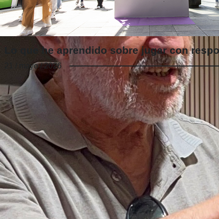
Lo que he aprendido sobre jugar con resp
21 / mayo / 2026