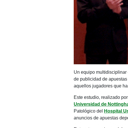
Un equipo multidisciplina
de publicidad de apuestas
aquellos jugadores que han
Este estudio, realizado po
Universidad de Nottingh
Patológico del
Hospital Un
anuncios de apuestas depor