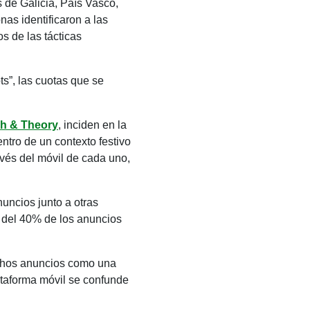
s de Galicia, País Vasco,
nas identificaron a las
s de las tácticas
ts”, las cuotas que se
ch & Theory
, inciden en la
ntro de un contexto festivo
vés del móvil de cada uno,
uncios junto a otras
r del 40% de los anuncios
uchos anuncios como una
lataforma móvil se confunde