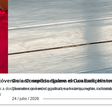
os jóvenes con sordoceguera en un campamen
Guía Completa Sobre el Goalball: Histo
a dos jóvenes con sordoceguera en un campamento inclusivo.
Descubre qué es el goalball, su historia, reglas, curio
l
24 / julio / 2026