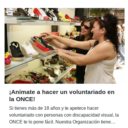
ser cuando superan los diez años. Se han ganado una
buena jubilación pero, en ocasiones, las personas
ciegas –que suelen optar por otro perro- no pueden
quedárselo por no contar con espacio para uno o
varios perros, por vivir solos o por cualquier otro
motivo.
¡Anímate a hacer un voluntariado en
la ONCE!
Si tienes más de 18 años y te apetece hacer
voluntariado con personas con discapacidad visual, la
ONCE te lo pone fácil. Nuestra Organización tiene