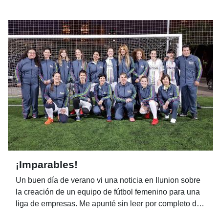
y que se sitúan en el marco del consumo responsable,
del juego responsable, seguro y solidario del que la
Organización es máximo exponente. Celebramos el
Día Internacional del Juego Responsable y seguimos
diciendo bien alto ¡Bien Jugado!
¡Imparables!
Un buen día de verano vi una noticia en Ilunion sobre
la creación de un equipo de fútbol femenino para una
liga de empresas. Me apunté sin leer por completo de
lo que se trataba. Pensé que era una liga entre las