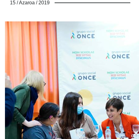
15 / Azaroa / 2019
empresas del Grupo Social ONCE de toda España.
Cuál no sería mi sorpresa el primer día de
entrenamiento, cuando los organizadores me dijeron
que la Liga era... ¡con otras empresas de la
Comunidad de Madrid! ¿Por qué no leí bien la
convocatoria? ¿Cómo íbamos a jugar personas con
diferentes discapacidades, sin apenas contacto con
esa disciplina, contra empresas de todo tipo y, a buen
seguro, con ninguna de sus componentes con
discapacidad? No importaba, lo cierto es que empezó
a embargarme una emoción y una ilusión
indescriptible por el reto en mayúsculas que de nuevo
teníamos. La oportunidad de sentirnos todas incluidas
a través de lo que más une; un objetivo común.