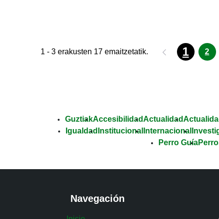
1
1 - 3 erakusten 17 emaitzetatik.
2
Guztiak
Accesibilidad
Actualidad
Actualida
Igualdad
Institucional
Internacional
Investi
Perro Guía
Perro
Navegación
Inicio