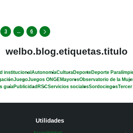
Intermediate Pages Use TAB to navigate.
3
...
6
welbo.blog.etiquetas.titulo
d institucional
Autonomía
Cultura
Deporte
Deporte Paralímpi
gación
Juego
Juegos ONCE
Mayores
Observatorio de la Muje
s guía
Publicidad
RSC
Servicios sociales
Sordociegos
Tercer
Utilidades
Accesibilidad