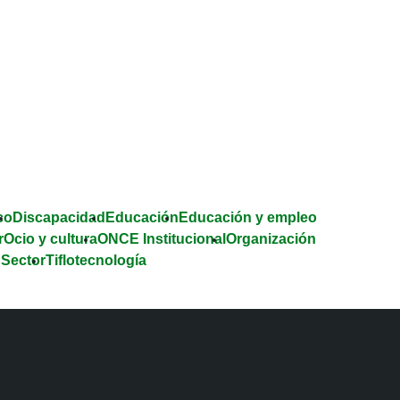
co
Discapacidad
Educación
Educación y empleo
r
Ocio y cultura
ONCE Institucional
Organización
 Sector
Tiflotecnología