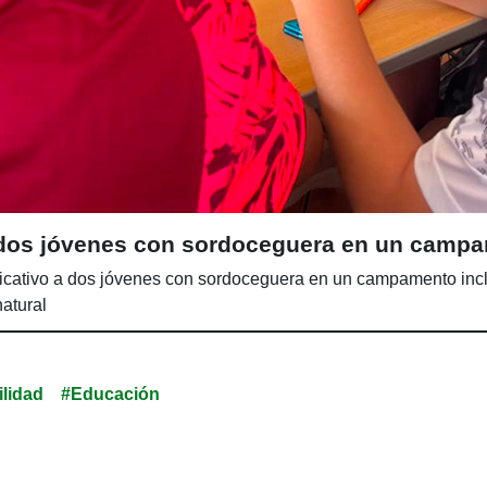
e dos jóvenes con sordoceguera en un camp
ativo a dos jóvenes con sordoceguera en un campamento inclu
atural
lidad
#Educación