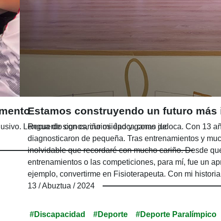
montaña; y Luis, maestro de la ONCE y
experto montañero emprendíamos la
expedición.
amento
Estamos construyendo un futuro más i
sivo. Lengua de signos, curiosidad y ganas de
Recuerdo con cariño mi época como judoca. Con 13 año
diagnosticaron de pequeña. Tras entrenamientos y mu
inolvidable que recordaré con mucho cariño. Desde que
entrenamientos o las competiciones, para mí, fue un a
ejemplo, convertirme en Fisioterapeuta. Con mi histori
13 / Abuztua / 2024
#Discapacidad
#Deporte
#Deporte Paralímpico