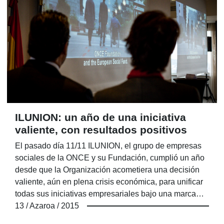
ILUNION: un año de una iniciativa
valiente, con resultados positivos
El pasado día 11/11 ILUNION, el grupo de empresas
sociales de la ONCE y su Fundación, cumplió un año
desde que la Organización acometiera una decisión
valiente, aún en plena crisis económica, para unificar
todas sus iniciativas empresariales bajo una marca
única que suma dos de las características que han
13 / Azaroa / 2015
acompañado a los hombres y mujeres de la ONCE