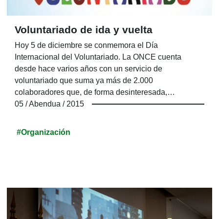
Voluntariado de ida y vuelta
Hoy 5 de diciembre se conmemora el Día
Internacional del Voluntariado. La ONCE cuenta
desde hace varios años con un servicio de
voluntariado que suma ya más de 2.000
colaboradores que, de forma desinteresada,
encuentran en esta acción una forma solidaria de vida,
05 / Abendua / 2015
mientras prestan una ayuda absolutamente impagable
a muchas personas ciegas o con discapacidad visual
#Organización
grave.