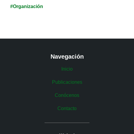
durante muchos años: la ilusión y la unión. Así nació
#Organización
ILUNION.
Navegación
Inicio
Publicaciones
Conócenos
Contacto