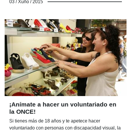
03 / Xuño / 2015
Pocos sin embargo se preguntan qué ocurre cuando
estos animales concluyen su “vida laboral”, que suele
ser cuando superan los diez años. Se han ganado una
buena jubilación pero, en ocasiones, las personas
ciegas –que suelen optar por otro perro- no pueden
quedárselo por no contar con espacio para uno o
varios perros, por vivir solos o por cualquier otro
motivo.
¡Anímate a hacer un voluntariado en
la ONCE!
Si tienes más de 18 años y te apetece hacer
voluntariado con personas con discapacidad visual, la