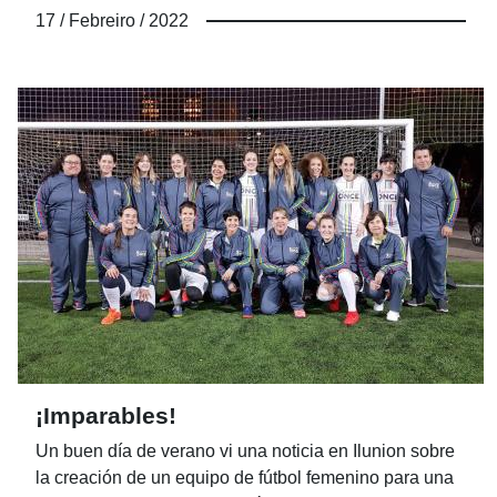
que se destaca un conjunto de valores vinculados a
17 / Febreiro / 2022
una actividad económica y social que van de la mano
y que se sitúan en el marco del consumo responsable,
del juego responsable, seguro y solidario del que la
Organización es máximo exponente. Celebramos el
Día Internacional del Juego Responsable y seguimos
diciendo bien alto ¡Bien Jugado!
¡Imparables!
Un buen día de verano vi una noticia en Ilunion sobre
la creación de un equipo de fútbol femenino para una