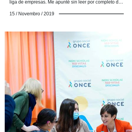
liga de empresas. Me apunté sin leer por completo de
lo que se trataba. Pensé que era una liga entre las
15 / Novembro / 2019
empresas del Grupo Social ONCE de toda España.
Cuál no sería mi sorpresa el primer día de
entrenamiento, cuando los organizadores me dijeron
que la Liga era... ¡con otras empresas de la
Comunidad de Madrid! ¿Por qué no leí bien la
convocatoria? ¿Cómo íbamos a jugar personas con
diferentes discapacidades, sin apenas contacto con
esa disciplina, contra empresas de todo tipo y, a buen
seguro, con ninguna de sus componentes con
discapacidad? No importaba, lo cierto es que empezó
a embargarme una emoción y una ilusión
indescriptible por el reto en mayúsculas que de nuevo
teníamos. La oportunidad de sentirnos todas incluidas
a través de lo que más une; un objetivo común.