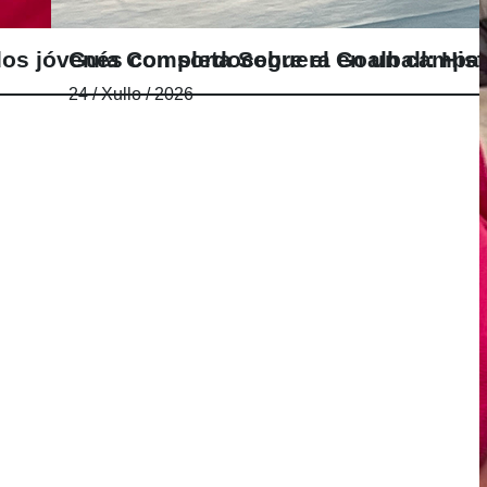
e dos jóvenes con sordoceguera en un camp
Guía Completa Sobre el Goalball: Hist
24 / Xullo / 2026