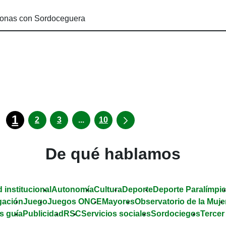
rsonas con Sordoceguera
1
Páginas intermedias Use TAB para d
2
3
...
10
De qué hablamos
 institucional
Autonomía
Cultura
Deporte
Deporte Paralímpi
gación
Juego
Juegos ONCE
Mayores
Observatorio de la Muje
s guía
Publicidad
RSC
Servicios sociales
Sordociegos
Tercer