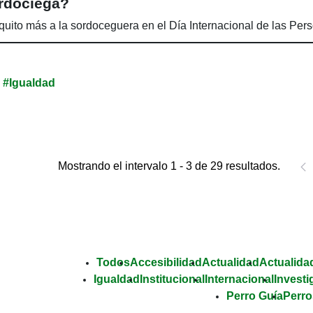
rdociega?
quito más a la sordoceguera en el Día Internacional de las Pe
#Igualdad
Mostrando el intervalo 1 - 3 de 29 resultados.
Todos
Accesibilidad
Actualidad
Actualidad
Igualdad
Institucional
Internacional
Investi
Perro Guía
Perro