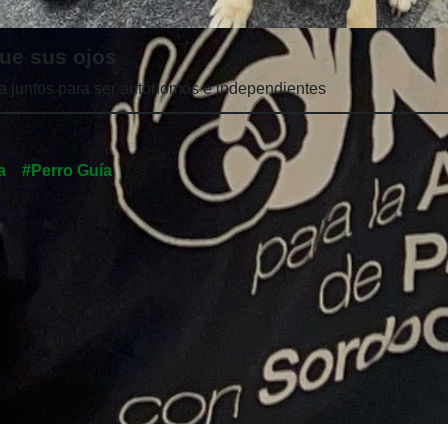
ue sus ojos
a juntos para ser autónomos e independientes
a
#Perro Guía