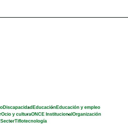
esplazarse.
co
Discapacidad
Educación
Educación y empleo
r
Ocio y cultura
ONCE Institucional
Organización
 Sector
Tiflotecnología