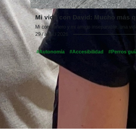
Mi vida con David: Mucho más q
Mi compañero y mi amigo inseparable, una vid
29 / abril / 2026
#Autonomía
#Accesibilidad
#Perros guí