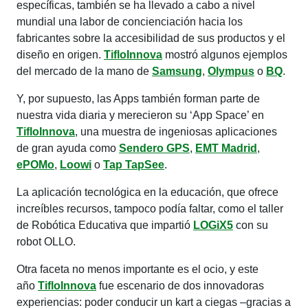
específicas, también se ha llevado a cabo a nivel
mundial una labor de concienciación hacia los
fabricantes sobre la accesibilidad de sus productos y el
diseño en origen.
TifloInnova
mostró algunos ejemplos
del mercado de la mano de
Samsung
,
Olympus
o
BQ
.
Y, por supuesto, las Apps también forman parte de
nuestra vida diaria y merecieron su ‘App Space’ en
TifloInnova
, una muestra de ingeniosas aplicaciones
de gran ayuda como
Sendero GPS
,
EMT Madrid
,
ePOMo
,
Loowi
o
Tap TapSee
.
La aplicación tecnológica en la educación, que ofrece
increíbles recursos, tampoco podía faltar, como el taller
de Robótica Educativa que impartió
LOGiX5
con su
robot OLLO.
Otra faceta no menos importante es el ocio, y este
año
TifloInnova
fue escenario de dos innovadoras
experiencias: poder conducir un kart a ciegas –gracias a