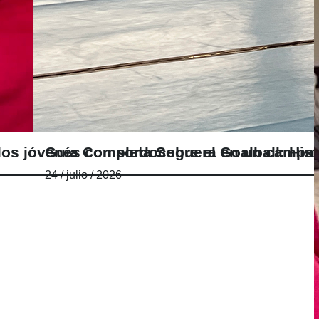
e dos jóvenes con sordoceguera en un camp
Guía Completa Sobre el Goalball: Hist
24 / julio / 2026