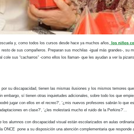
 escuela y, como todos los cursos desde hace ya muchos años,
los niños co
 el resto de sus compañeros. Preparan sus mochilas -igual más grandes-, su m
al cole sus “cacharros” -como ellos los llaman- que les ayudan a ver la pizarr
 por su discapacidad, tienen las mismas ilusiones y los mismos temores que
Sin embargo, sí tienen otras inquietudes adicionales, sobre todo los que emp
dré jugar con ellos en el recreo?’, ‘¿mis nuevos profesores sabrán lo que e
adaptaciones en clase?’, ‘¿les molestará mucho el ruido de la Perkins?’...
 los alumnos con discapacidad visual están escolarizados en aulas ordinarias
, la ONCE pone a su disposición una atención complementaria que responde 