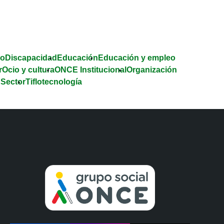
co
Discapacidad
Educación
Educación y empleo
r
Ocio y cultura
ONCE Institucional
Organización
 Sector
Tiflotecnología