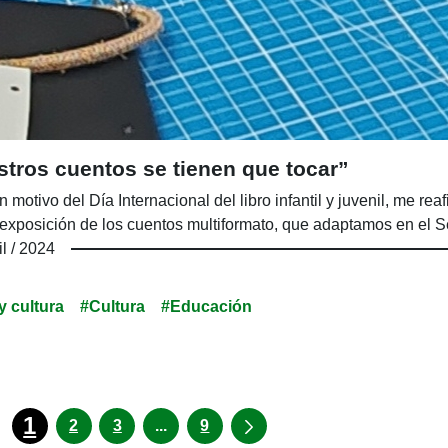
tros cuentos se tienen que tocar”
n motivo del Día Internacional del libro infantil y juvenil, me 
exposición de los cuentos multiformato, que adaptamos en el Se
il / 2024
y cultura
#Cultura
#Educación
1
Páginas intermedias Use TAB para d
2
3
...
9