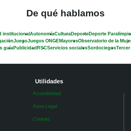
De qué hablamos
 institucional
Autonomía
Cultura
Deporte
Deporte Paralímpi
gación
Juego
Juegos ONCE
Mayores
Observatorio de la Muje
s guía
Publicidad
RSC
Servicios sociales
Sordociegos
Tercer
Utilidades
Accesibilidad
Aviso Legal
Cookies