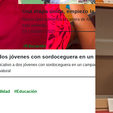
Una etapa única, empiezo la Unive
Nacho Diez comienza la carrera de Administración
está viviendo.
03 / octubre / 2025
#Educación
e dos jóvenes con sordoceguera en un camp
ativo a dos jóvenes con sordoceguera en un campamento inclu
atural
lidad
#Educación