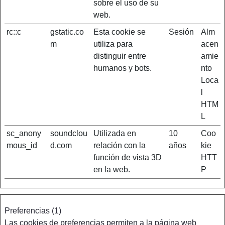
sobre el uso de su
web.
rc::c
gstatic.co
Esta cookie se
Sesión
Alm
m
utiliza para
acen
distinguir entre
amie
humanos y bots.
nto
Loca
l
HTM
L
sc_anony
soundclou
Utilizada en
10
Coo
mous_id
d.com
relación con la
años
kie
función de vista 3D
HTT
en la web.
P
Preferencias (1)
Las cookies de preferencias permiten a la página web