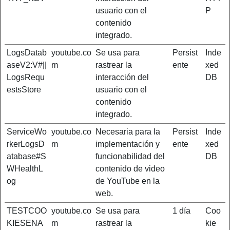
usuario con el
P
contenido
integrado.
LogsDatab
youtube.co
Se usa para
Persist
Inde
aseV2:V#||
m
rastrear la
ente
xed
LogsRequ
interacción del
DB
estsStore
usuario con el
contenido
integrado.
ServiceWo
youtube.co
Necesaria para la
Persist
Inde
rkerLogsD
m
implementación y
ente
xed
atabase#S
funcionabilidad del
DB
WHealthL
contenido de video
og
de YouTube en la
web.
TESTCOO
youtube.co
Se usa para
1 día
Coo
KIESENA
m
rastrear la
kie