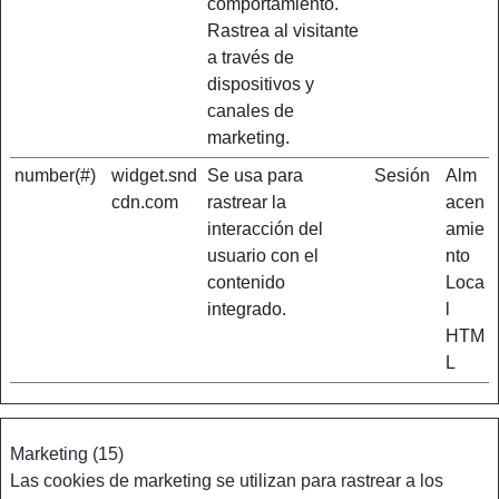
comportamiento.
Rastrea al visitante
a través de
dispositivos y
canales de
marketing.
number(#)
widget.snd
Se usa para
Sesión
Alm
cdn.com
rastrear la
acen
interacción del
amie
usuario con el
nto
contenido
Loca
integrado.
l
HTM
L
Marketing (15)
Las cookies de marketing se utilizan para rastrear a los