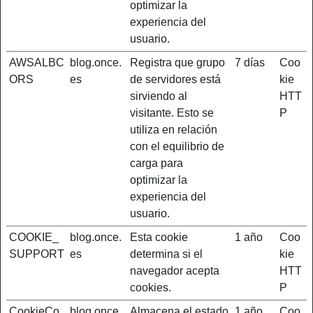
optimizar la
experiencia del
usuario.
AWSALBC
blog.once.
Registra que grupo
7 días
Coo
ORS
es
de servidores está
kie
sirviendo al
HTT
visitante. Esto se
P
utiliza en relación
con el equilibrio de
carga para
optimizar la
experiencia del
usuario.
COOKIE_
blog.once.
Esta cookie
1 año
Coo
SUPPORT
es
determina si el
kie
navegador acepta
HTT
cookies.
P
CookieCo
blog.once.
Almacena el estado
1 año
Coo