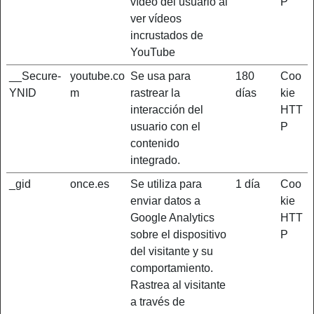
vídeo del usuario al
P
ver vídeos
incrustados de
YouTube
__Secure-
youtube.co
Se usa para
180
Coo
YNID
m
rastrear la
días
kie
interacción del
HTT
usuario con el
P
contenido
integrado.
_gid
once.es
Se utiliza para
1 día
Coo
enviar datos a
kie
Google Analytics
HTT
sobre el dispositivo
P
del visitante y su
comportamiento.
Rastrea al visitante
a través de