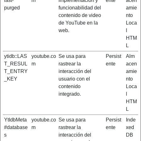
last-
m
implementación y
ente
acen
purged
funcionabilidad del
amie
contenido de video
nto
de YouTube en la
Loca
web.
l
HTM
L
ytidb::LAS
youtube.co
Se usa para
Persist
Alm
T_RESUL
m
rastrear la
ente
acen
T_ENTRY
interacción del
amie
_KEY
usuario con el
nto
contenido
Loca
integrado.
l
HTM
L
YtIdbMeta
youtube.co
Se usa para
Persist
Inde
#database
m
rastrear la
ente
xed
s
interacción del
DB