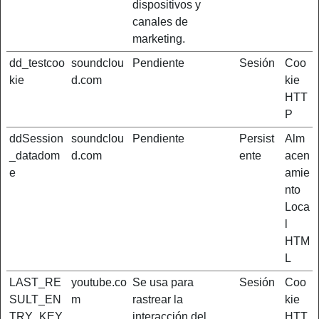
dispositivos y
canales de
marketing.
dd_testcoo
soundclou
Pendiente
Sesión
Coo
kie
d.com
kie
HTT
P
ddSession
soundclou
Pendiente
Persist
Alm
_datadom
d.com
ente
acen
e
amie
nto
Loca
l
HTM
L
LAST_RE
youtube.co
Se usa para
Sesión
Coo
SULT_EN
m
rastrear la
kie
TRY_KEY
interacción del
HTT