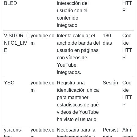
BLED
interacción del
HTT
usuario con el
P
contenido
integrado.
VISITOR_I
youtube.co
Intenta calcular el
180
Coo
NFO1_LIV
m
ancho de banda del
días
kie
E
usuario en páginas
HTT
con vídeos de
P
YouTube
integrados.
YSC
youtube.co
Registra una
Sesión
Coo
m
identificación única
kie
para mantener
HTT
estadísticas de qué
P
vídeos de YouTube
ha visto el usuario.
yt-icons-
youtube.co
Necesaria para la
Persist
Alm