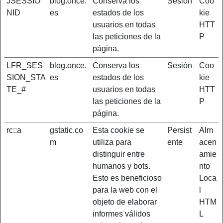
JSESSIO
blog.once.
Conserva los
Sesión
Coo
NID
es
estados de los
kie
usuarios en todas
HTT
las peticiones de la
P
página.
LFR_SES
blog.once.
Conserva los
Sesión
Coo
SION_STA
es
estados de los
kie
TE_#
usuarios en todas
HTT
las peticiones de la
P
página.
rc::a
gstatic.co
Esta cookie se
Persist
Alm
m
utiliza para
ente
acen
distinguir entre
amie
humanos y bots.
nto
Esto es beneficioso
Loca
para la web con el
l
objeto de elaborar
HTM
informes válidos
L