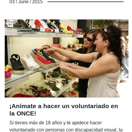
03 / June / 2015
Pocos sin embargo se preguntan qué ocurre cuando
estos animales concluyen su “vida laboral”, que suele
ser cuando superan los diez años. Se han ganado una
buena jubilación pero, en ocasiones, las personas
ciegas –que suelen optar por otro perro- no pueden
quedárselo por no contar con espacio para uno o
varios perros, por vivir solos o por cualquier otro
motivo.
¡Anímate a hacer un voluntariado en
la ONCE!
Si tienes más de 18 años y te apetece hacer
voluntariado con personas con discapacidad visual, la