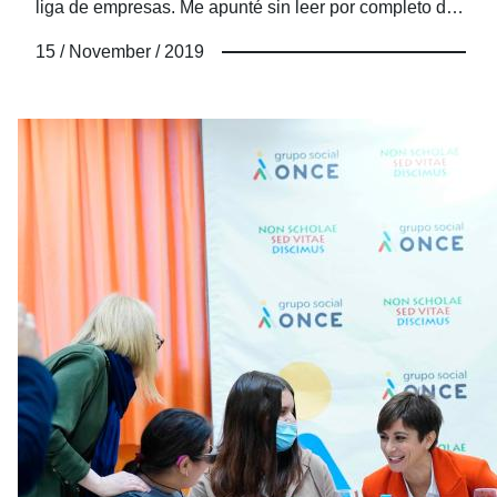
liga de empresas. Me apunté sin leer por completo de
lo que se trataba. Pensé que era una liga entre las
15 / November / 2019
empresas del Grupo Social ONCE de toda España.
Cuál no sería mi sorpresa el primer día de
entrenamiento, cuando los organizadores me dijeron
que la Liga era... ¡con otras empresas de la
Comunidad de Madrid! ¿Por qué no leí bien la
convocatoria? ¿Cómo íbamos a jugar personas con
diferentes discapacidades, sin apenas contacto con
esa disciplina, contra empresas de todo tipo y, a buen
seguro, con ninguna de sus componentes con
discapacidad? No importaba, lo cierto es que empezó
a embargarme una emoción y una ilusión
indescriptible por el reto en mayúsculas que de nuevo
teníamos. La oportunidad de sentirnos todas incluidas
a través de lo que más une; un objetivo común.