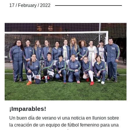
que se destaca un conjunto de valores vinculados a
17 / February / 2022
una actividad económica y social que van de la mano
y que se sitúan en el marco del consumo responsable,
del juego responsable, seguro y solidario del que la
Organización es máximo exponente. Celebramos el
Día Internacional del Juego Responsable y seguimos
diciendo bien alto ¡Bien Jugado!
¡Imparables!
Un buen día de verano vi una noticia en Ilunion sobre
la creación de un equipo de fútbol femenino para una