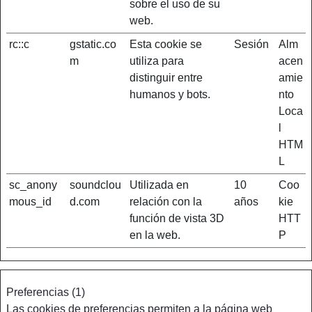
sobre el uso de su
web.
rc::c
gstatic.co
Esta cookie se
Sesión
Alm
m
utiliza para
acen
distinguir entre
amie
humanos y bots.
nto
Loca
l
HTM
L
sc_anony
soundclou
Utilizada en
10
Coo
mous_id
d.com
relación con la
años
kie
función de vista 3D
HTT
en la web.
P
Preferencias (1)
Las cookies de preferencias permiten a la página web