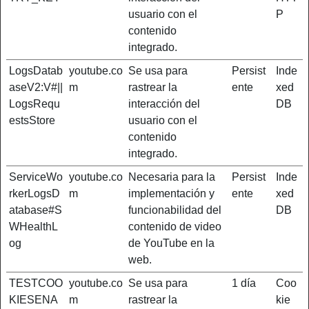
usuario con el
P
contenido
integrado.
LogsDatab
youtube.co
Se usa para
Persist
Inde
aseV2:V#||
m
rastrear la
ente
xed
LogsRequ
interacción del
DB
estsStore
usuario con el
contenido
integrado.
ServiceWo
youtube.co
Necesaria para la
Persist
Inde
rkerLogsD
m
implementación y
ente
xed
atabase#S
funcionabilidad del
DB
WHealthL
contenido de video
og
de YouTube en la
web.
TESTCOO
youtube.co
Se usa para
1 día
Coo
KIESENA
m
rastrear la
kie