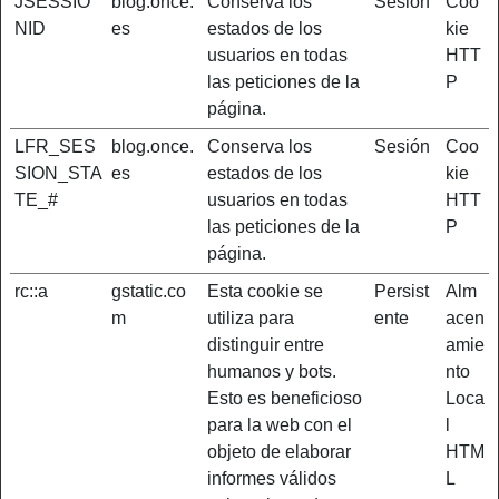
JSESSIO
blog.once.
Conserva los
Sesión
Coo
NID
es
estados de los
kie
usuarios en todas
HTT
las peticiones de la
P
página.
LFR_SES
blog.once.
Conserva los
Sesión
Coo
SION_STA
es
estados de los
kie
TE_#
usuarios en todas
HTT
las peticiones de la
P
página.
rc::a
gstatic.co
Esta cookie se
Persist
Alm
m
utiliza para
ente
acen
distinguir entre
amie
humanos y bots.
nto
Esto es beneficioso
Loca
para la web con el
l
objeto de elaborar
HTM
informes válidos
L