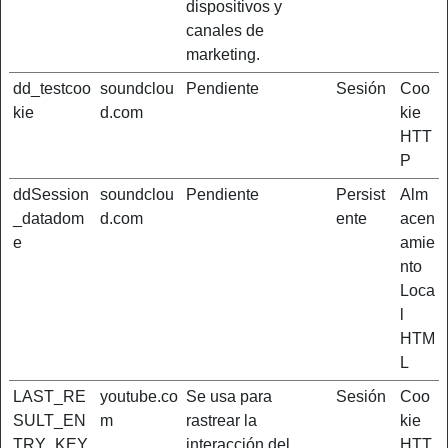
dispositivos y
canales de
marketing.
dd_testcoo
soundclou
Pendiente
Sesión
Coo
kie
d.com
kie
HTT
P
ddSession
soundclou
Pendiente
Persist
Alm
_datadom
d.com
ente
acen
e
amie
nto
Loca
l
HTM
L
LAST_RE
youtube.co
Se usa para
Sesión
Coo
SULT_EN
m
rastrear la
kie
TRY_KEY
interacción del
HTT