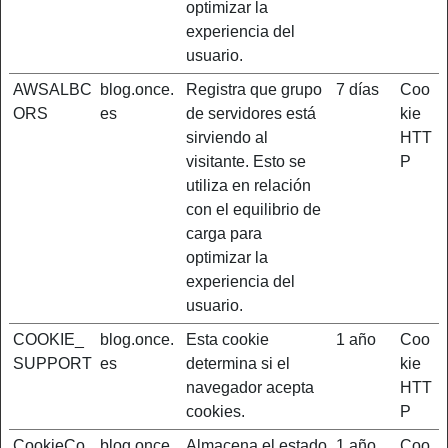
optimizar la
experiencia del
usuario.
AWSALBC
blog.once.
Registra que grupo
7 días
Coo
ORS
es
de servidores está
kie
sirviendo al
HTT
visitante. Esto se
P
utiliza en relación
con el equilibrio de
carga para
optimizar la
experiencia del
usuario.
COOKIE_
blog.once.
Esta cookie
1 año
Coo
SUPPORT
es
determina si el
kie
navegador acepta
HTT
cookies.
P
CookieCo
blog.once.
Almacena el estado
1 año
Coo