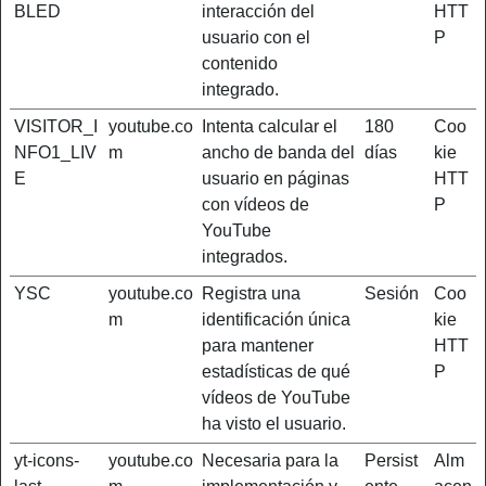
BLED
interacción del
HTT
usuario con el
P
contenido
integrado.
VISITOR_I
youtube.co
Intenta calcular el
180
Coo
NFO1_LIV
m
ancho de banda del
días
kie
E
usuario en páginas
HTT
con vídeos de
P
YouTube
integrados.
YSC
youtube.co
Registra una
Sesión
Coo
m
identificación única
kie
para mantener
HTT
estadísticas de qué
P
vídeos de YouTube
ha visto el usuario.
yt-icons-
youtube.co
Necesaria para la
Persist
Alm