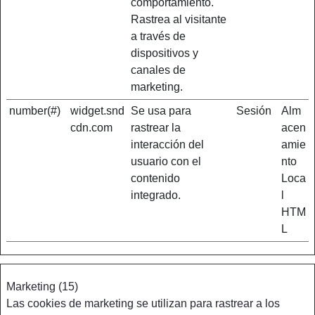
comportamiento.
Rastrea al visitante
a través de
dispositivos y
canales de
marketing.
number(#)
widget.snd
Se usa para
Sesión
Alm
cdn.com
rastrear la
acen
interacción del
amie
usuario con el
nto
contenido
Loca
integrado.
l
HTM
L
Marketing (15)
Las cookies de marketing se utilizan para rastrear a los