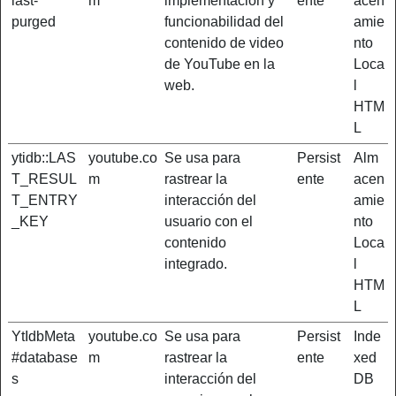
last-
m
implementación y
ente
acen
purged
funcionabilidad del
amie
contenido de video
nto
de YouTube en la
Loca
web.
l
HTM
L
ytidb::LAS
youtube.co
Se usa para
Persist
Alm
T_RESUL
m
rastrear la
ente
acen
T_ENTRY
interacción del
amie
_KEY
usuario con el
nto
contenido
Loca
integrado.
l
HTM
L
YtIdbMeta
youtube.co
Se usa para
Persist
Inde
#database
m
rastrear la
ente
xed
s
interacción del
DB