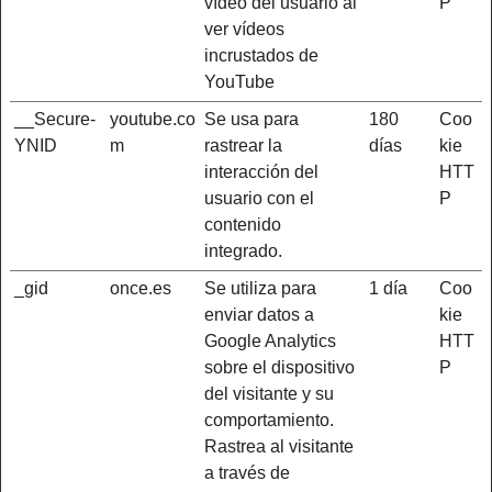
vídeo del usuario al
P
ver vídeos
incrustados de
YouTube
__Secure-
youtube.co
Se usa para
180
Coo
YNID
m
rastrear la
días
kie
interacción del
HTT
usuario con el
P
contenido
integrado.
_gid
once.es
Se utiliza para
1 día
Coo
enviar datos a
kie
Google Analytics
HTT
sobre el dispositivo
P
del visitante y su
comportamiento.
Rastrea al visitante
a través de