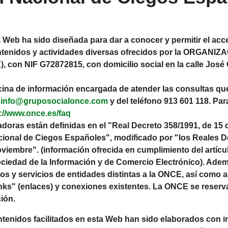
eb ha sido diseñada para dar a conocer y permitir el acces
contenidos y actividades diversas ofrecidos por la ORGA
n NIF G72872815, con domicilio social en la calle José O
ina de información encargada de atender las consultas que
o
info@gruposocialonce.com
y del teléfono 913 601 118. Pa
(Abre nueva ventana)
://www.once.es/faq
oras están definidas en el "
Real Decreto 358/1991, de 15 
cional de Ciegos Españoles
", modificado por "
los Reales D
Noviembre
". (información ofrecida en cumplimiento del artícu
Sociedad de la Información y de Comercio Electrónico). Adem
os y servicios de entidades distintas a la ONCE, así como 
inks" (enlaces) y conexiones existentes. La ONCE se reserva
ción.
nidos facilitados en esta Web han sido elaborados con i