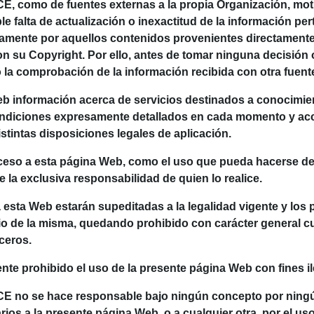
CE, como de fuentes externas a la propia Organización, mot
e falta de actualización o inexactitud de la información pe
amente por aquellos contenidos provenientes directamente 
n su Copyright. Por ello, antes de tomar ninguna decisión o
la comprobación de la información recibida con otra fuent
 Web información acerca de servicios destinados a conocimi
condiciones expresamente detallados en cada momento y ac
istintas disposiciones legales de aplicación.
so a esta página Web, como el uso que pueda hacerse de 
e la exclusiva responsabilidad de quien lo realice.
esta Web estarán supeditadas a la legalidad vigente y los p
ario de la misma, quedando prohibido con carácter general c
ceros.
te prohibido el uso de la presente página Web con fines i
no se hace responsable bajo ningún concepto por ningú
os a la presente página Web, o a cualquier otra, por el uso 