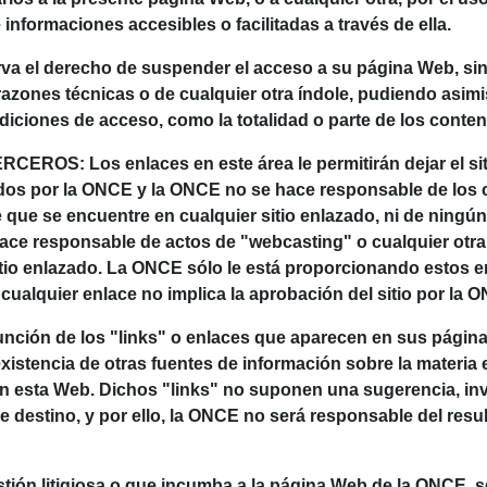
informaciones accesibles o facilitadas a través de ella.
a el derecho de suspender el acceso a su página Web, sin 
 razones técnicas o de cualquier otra índole, pudiendo asim
diciones de acceso, como la totalidad o parte de los conten
OS: Los enlaces en este área le permitirán dejar el siti
dos por la ONCE y la ONCE no se hace responsable de los c
 que se encuentre en cualquier sitio enlazado, ni de ningú
hace responsable de actos de "webcasting" o cualquier otr
tio enlazado. La ONCE sólo le está proporcionando estos e
cualquier enlace no implica la aprobación del sitio por la 
nción de los "links" o enlaces que aparecen en sus página
existencia de otras fuentes de información sobre la materia
 en esta Web. Dichos "links" no suponen una sugerencia, i
 de destino, y por ello, la ONCE no será responsable del res
ón litigiosa o que incumba a la página Web de la ONCE, se