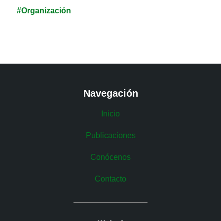
durante muchos años: la ilusión y la unión. Así nació
#Organización
ILUNION.
Navegación
Inicio
Publicaciones
Conócenos
Contacto