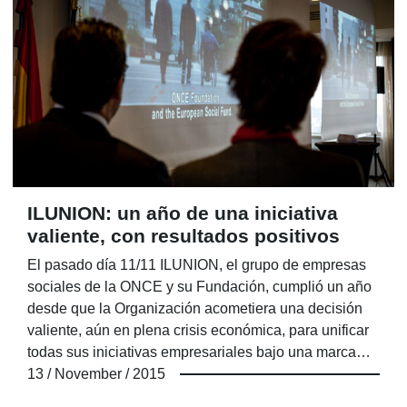
ILUNION: un año de una iniciativa
valiente, con resultados positivos
El pasado día 11/11 ILUNION, el grupo de empresas
sociales de la ONCE y su Fundación, cumplió un año
desde que la Organización acometiera una decisión
valiente, aún en plena crisis económica, para unificar
todas sus iniciativas empresariales bajo una marca
única que suma dos de las características que han
13 / November / 2015
acompañado a los hombres y mujeres de la ONCE