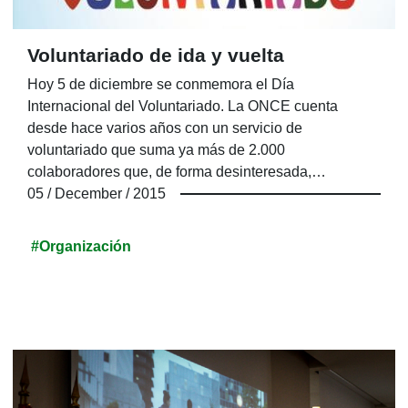
Voluntariado de ida y vuelta
Hoy 5 de diciembre se conmemora el Día
Internacional del Voluntariado. La ONCE cuenta
desde hace varios años con un servicio de
voluntariado que suma ya más de 2.000
colaboradores que, de forma desinteresada,
encuentran en esta acción una forma solidaria de vida,
05 / December / 2015
mientras prestan una ayuda absolutamente impagable
a muchas personas ciegas o con discapacidad visual
#Organización
grave.