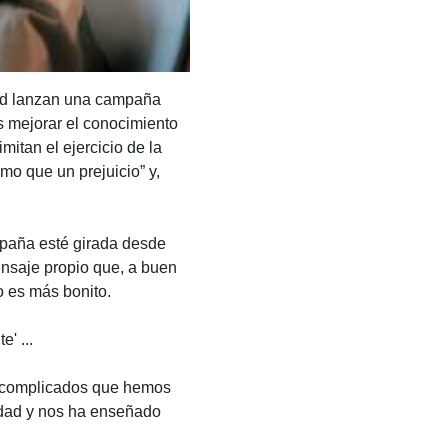
ad lanzan una campaña
es mejorar el conocimiento
mitan el ejercicio de la
o que un prejuicio” y,
mpaña esté girada desde
ensaje propio que, a buen
o es más bonito.
' ...
s complicados que hemos
idad y nos ha enseñado