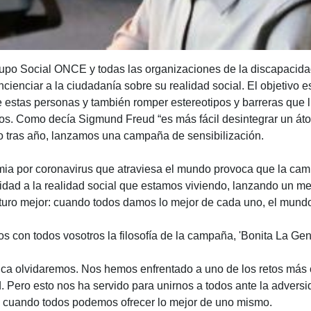
upo Social ONCE y todas las organizaciones de la discapacid
oncienciar a la ciudadanía sobre su realidad social. El objetivo 
 estas personas y también romper estereotipos y barreras que li
os. Como decía Sigmund Freud “es más fácil desintegrar un átom
 tras año, lanzamos una campaña de sensibilización.
mia por coronavirus que atraviesa el mundo provoca que la ca
idad a la realidad social que estamos viviendo, lanzando un m
uturo mejor: cuando todos damos lo mejor de cada uno, el mund
 con todos vosotros la filosofía de la campaña, 'Bonita La Gente
ca olvidaremos. Nos hemos enfrentado a uno de los retos má
 Pero esto nos ha servido para unirnos a todos ante la advers
 cuando todos podemos ofrecer lo mejor de uno mismo.