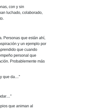
nas, con y sin
han luchado, colaborado,
to.
ea. Personas que están ahí,
nspiración y un ejemplo por
s aprendido que cuando
 empeño personal que
nación. Probablemente más
e y que da…”
yudar…”
ipios que animan al