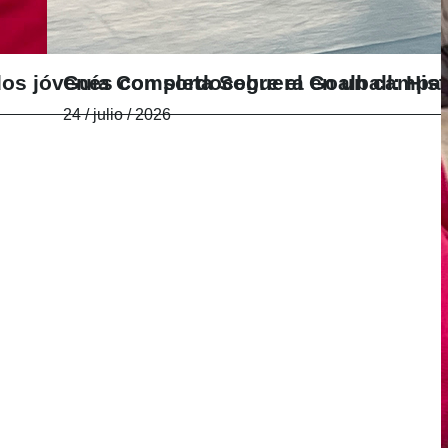
e dos jóvenes con sordoceguera en un camp
Guía Completa Sobre el Goalball: Hist
24 / julio / 2026