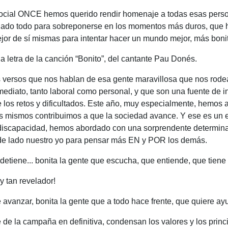
ocial ONCE hemos querido rendir homenaje a todas esas perso
dado todo para sobreponerse en los momentos más duros, que 
jor de sí mismas para intentar hacer un mundo mejor, más boni
a letra de la canción “Bonito”, del cantante Pau Donés.
 los versos que nos hablan de esa gente maravillosa que nos rod
ediato, tanto laboral como personal, y que son una fuente de i
nte los retos y dificultados. Este año, muy especialmente, hemo
s mismos contribuimos a que la sociedad avance. Y ese es un
n discapacidad, hemos abordado con una sorprendente determi
e lado nuestro yo para pensar más EN y POR los demás.
 detiene... bonita la gente que escucha, que entiende, que tien
 tan revelador!
e avanzar, bonita la gente que a todo hace frente, que quiere a
 de la campaña en definitiva, condensan los valores y los princ