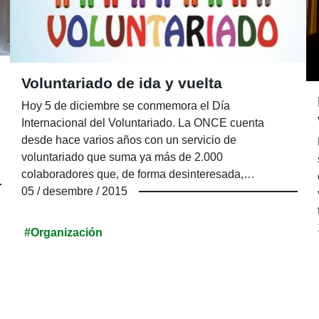
Voluntariado de ida y vuelta
Hoy 5 de diciembre se conmemora el Día
Internacional del Voluntariado. La ONCE cuenta
desde hace varios años con un servicio de
voluntariado que suma ya más de 2.000
colaboradores que, de forma desinteresada,
encuentran en esta acción una forma solidaria de vida,
05 / desembre / 2015
mientras prestan una ayuda absolutamente impagable
a muchas personas ciegas o con discapacidad visual
#Organización
grave.
–