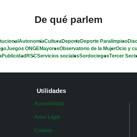
De qué parlem
itucional
Autonomía
Cultura
Deporte
Deporte Paralímpico
Dis
ego
Juegos ONCE
Mayores
Observatorio de la Mujer
Ocio y cu
a
Publicidad
RSC
Servicios sociales
Sordociegos
Tercer Sect
Utilidades
Accesibilidad
Aviso Legal
Cookies