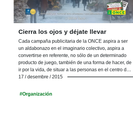
Cierra los ojos y déjate llevar
Cada campaña publicitaria de la ONCE aspira a ser
un aldabonazo en el imaginario colectivo, aspira a
convertirse en referente, no sólo de un determinado
producto de juego, también de una forma de hacer, de
ir por la vida, de situar a las personas en el centro de
cualquier actividad y, muy especialmente, de dar voz e
17 / desembre / 2015
imagen a las personas con discapacidad. Este es el
modelo de la ONCE, su Fundación y sus empresas
#Organización
sociales ILUNION, un sistema único en el mundo que
tiene mucho que agradecer a sus campañas de
publicidad. Campañas que han logrado mejorar la
imagen de las personas con discapacidad y situarlas 
gracias también a otras muchas acciones- como