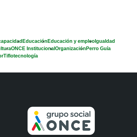
capacidad
Educación
Educación y empleo
Igualdad
ltura
ONCE Institucional
Organización
Perro Guía
or
Tiflotecnología