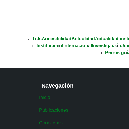
ciudadanos de primera.
Tots
Accesibilidad
Actualidad
Actualidad inst
Institucional
Internacional
Investigación
Ju
Perros guí
Navegación
Inicio
Publicaciones
Conócenos