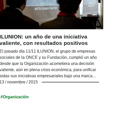
ILUNION: un año de una iniciativa
valiente, con resultados positivos
El pasado día 11/11 ILUNION, el grupo de empresas
sociales de la ONCE y su Fundación, cumplió un año
desde que la Organización acometiera una decisión
valiente, aún en plena crisis económica, para unificar
todas sus iniciativas empresariales bajo una marca
única que suma dos de las características que han
13 / novembre / 2015
acompañado a los hombres y mujeres de la ONCE
durante muchos años: la ilusión y la unión. Así nació
#Organización
ILUNION.