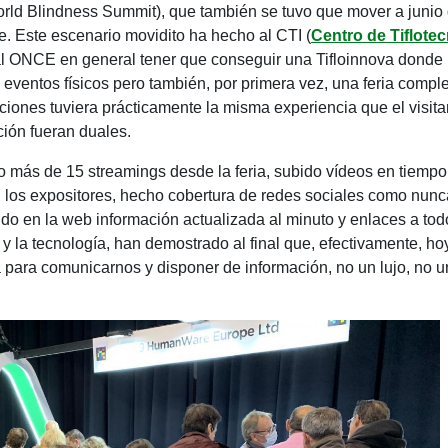
ld Blindness Summit), que también se tuvo que mover a junio d
e. Este escenario movidito ha hecho al CTI (
Centro de Tiflote
al ONCE en general tener que conseguir una Tifloinnova donde 
s eventos físicos pero también, por primera vez, una feria compl
alaciones tuviera prácticamente la misma experiencia que el visita
ción fueran duales.
o más de 15 streamings desde la feria, subido vídeos en tiempo r
n los expositores, hecho cobertura de redes sociales como nun
ecido en la web información actualizada al minuto y enlaces a to
net, y la tecnología, han demostrado al final que, efectivamente, 
a para comunicarnos y disponer de información, no un lujo, no 