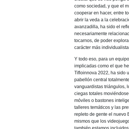
como sociedad, y que el m
cooperar en hacer, entre t
abrir la veda a la celebra
avanzadilla, ha sido el ref
necesariamente relacionad
tocarnos, de poder explora
carácter más individualista
Y todo eso, para un equipo
implicadas como el que he
Tifloinnova 2022, ha sido u
pabellón central totalment
vanguardistas triángulos, l
ciegas totales moviéndose 
móviles o bastones intelig
talleres temáticos y las p
repleto de gente el nuevo
mismos que los videojuego
también estamos incluidos 