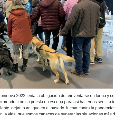
loinnova 2022 tenía la obligación de reinventarse en forma y co
sorprender con su puesta en escena para así hacernos sentir a 
lante, dejar lo antiguo en el pasado, luchar contra la pandemia
en la vida, que somos capaces de superar las situaciones más