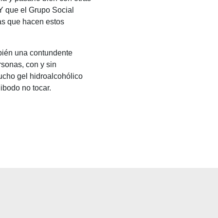
Y que el Grupo Social
as que hacen estos
mbién una contundente
rsonas, con y sin
ucho gel hidroalcohólico
bodo no tocar.