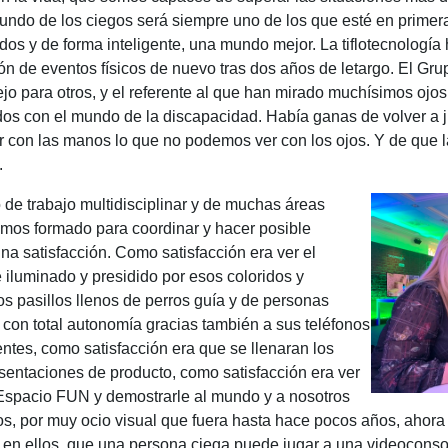
undo de los ciegos será siempre uno de los que esté en primera
odos y de forma inteligente, una mundo mejor. La tiflotecnología
ción de eventos físicos de nuevo tras dos años de letargo. El G
lejo para otros, y el referente al que han mirado muchísimos ojo
os con el mundo de la discapacidad. Había ganas de volver a j
r con las manos lo que no podemos ver con los ojos. Y de que l
.
 de trabajo multidisciplinar y de muchas áreas
mos formado para coordinar y hacer posible
na satisfacción. Como satisfacción era ver el
e iluminado y presidido por esos coloridos y
os pasillos llenos de perros guía y de personas
con total autonomía gracias también a sus teléfonos
entes, como satisfacción era que se llenaran los
resentaciones de producto, como satisfacción era ver
 Espacio FUN y demostrarle al mundo y a nosotros
s, por muy ocio visual que fuera hasta hace pocos años, ahora
en ellos, que una persona ciega puede jugar a una videoconsol