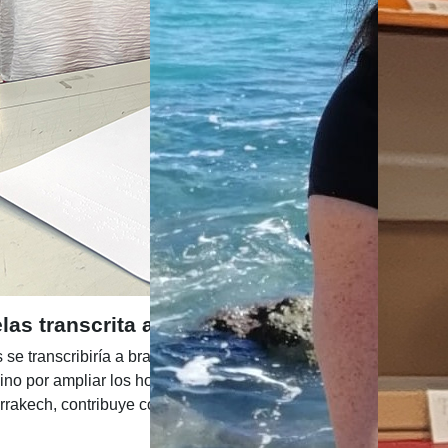
as transcrita al Braille: Un paso más hacia l
se transcribiría a braille? Y, sobre todo, qué mi partitura fuera
 sino por ampliar los horizontes que pueden alcanzar las Castañ
akech, contribuye con ello, no sólo a su inclusión, sino a la di