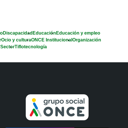
co
Discapacidad
Educación
Educación y empleo
r
Ocio y cultura
ONCE Institucional
Organización
 Sector
Tiflotecnología