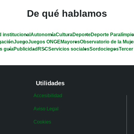
De qué hablamos
 institucional
Autonomía
Cultura
Deporte
Deporte Paralímpi
gación
Juego
Juegos ONCE
Mayores
Observatorio de la Muje
s guía
Publicidad
RSC
Servicios sociales
Sordociegos
Tercer
Utilidades
Accesibilidad
Aviso Legal
Cookies