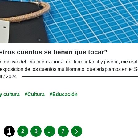
tros cuentos se tienen que tocar”
n motivo del Día Internacional del libro infantil y juvenil, me 
exposición de los cuentos multiformato, que adaptamos en el Se
il / 2024
y cultura
#Cultura
#Educación
1
Páginas intermedias Use TAB para d
2
3
...
7