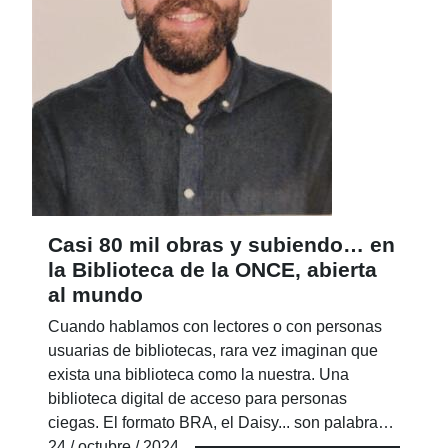
Casi 80 mil obras y subiendo… en
la Biblioteca de la ONCE, abierta
al mundo
Cuando hablamos con lectores o con personas
usuarias de bibliotecas, rara vez imaginan que
exista una biblioteca como la nuestra. Una
biblioteca digital de acceso para personas
ciegas. El formato BRA, el Daisy... son palabras
que no les dicen nada y producen sorpresa y
24 / octubre / 2024