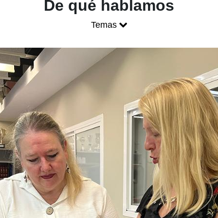
Blog ONCE - P
De qué hablamos
Temas
Mostrar menú