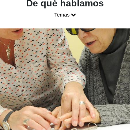
Blog ONCE - P
De qué hablamos
Temas
Mostrar menú