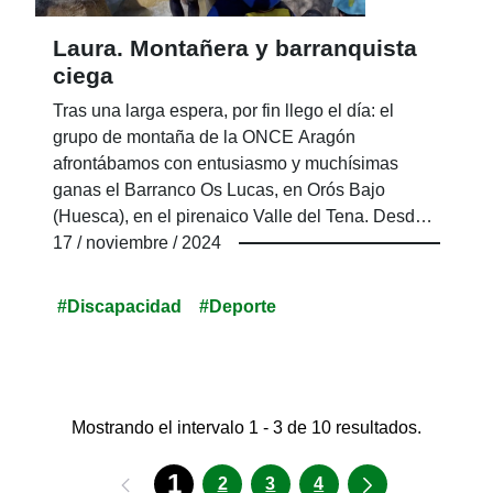
Laura. Montañera y barranquista
ciega
Tras una larga espera, por fin llego el día: el
grupo de montaña de la ONCE Aragón
afrontábamos con entusiasmo y muchísimas
ganas el Barranco Os Lucas, en Orós Bajo
(Huesca), en el pirenaico Valle del Tena. Desde
hacía tiempo nos hacía mucha ilusión planificar
17 / noviembre / 2024
esta salida a la montaña pero, por cuestiones
coyunturales o por circunstancias personales no
#Discapacidad
#Deporte
terminábamos de organizarla. Al final, cuadrando
los calendarios y la disponibilidad de todos, lo
conseguimos. Jorge, Jesús, Javi y yo, los
miembros del equipo, acompañados por Dani, un
voluntario de ONCE y montañero en sus ratos
Mostrando el intervalo 1 - 3 de 10 resultados.
libres; Alberto, nuestro guía de montaña; y Luis,
1
maestro de la ONCE y experto montañero
2
3
4