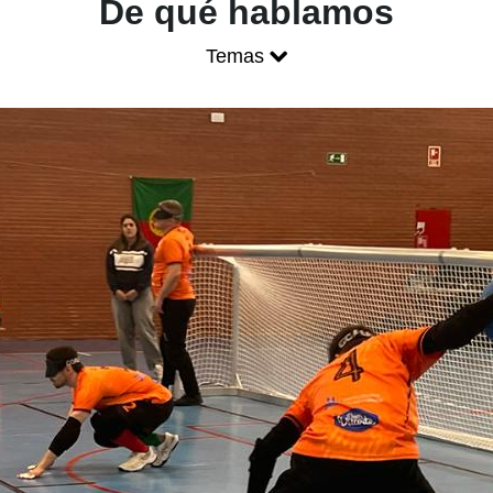
Blog ONCE - P
De qué hablamos
Temas
Mostrar menú